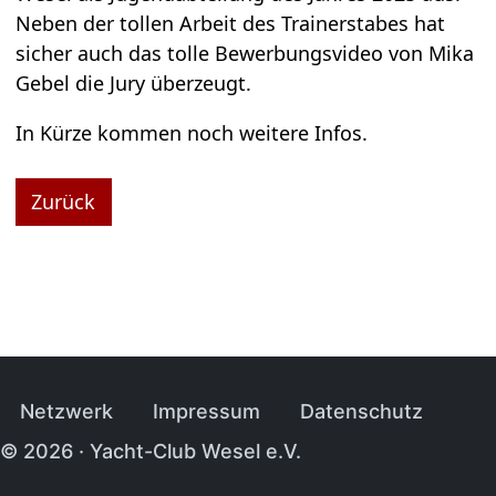
Neben der tol­len Arbeit des Trai­ner­sta­bes hat
sicher auch das tolle Bewer­bungs­vi­deo von Mika
Gebel die Jury über­zeugt.
In Kürze kom­men noch wei­tere Infos.
Zurück
Navi­ga­tion über­sprin­gen
Netz­werk
Impres­sum
Daten­schutz
© 2026 · Yacht-Club Wesel e.V.