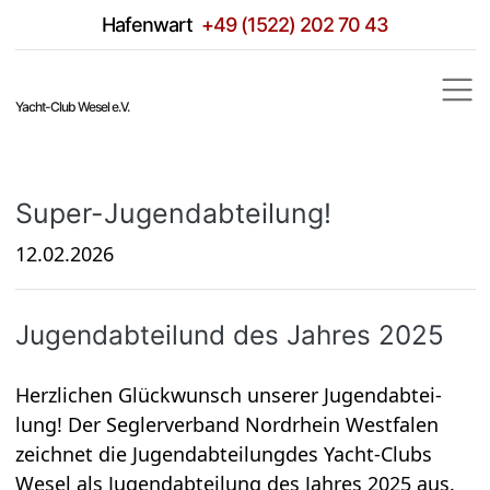
Hafen­wart
+49 (1522) 202 70 43
Yacht-Club Wesel e.V.
Super-Jugend­ab­tei­lung!
12.02.2026
Jugend­ab­tei­lund des Jah­res 2025
Herz­li­chen Glück­wunsch unse­rer Jugend­ab­tei­
lung! Der Seg­ler­ver­band Nord­rhein West­fa­len
zeich­net die Jugend­ab­tei­lung­des Yacht-Clubs
Wesel als Jugend­ab­tei­lung des Jah­res 2025 aus.