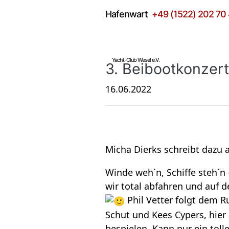
Hafen­wart
+49 (1522) 202 70
Yacht-Club Wesel e.V.
3. Bei­boot­kon­zert
16.06.2022
Micha Dierks schreibt dazu a
Winde weh`n, Schiffe steh`n -
wir total abfah­ren und auf d
Phil Vet­ter folgt dem R
Schut und Kees Cypers, hier a
be­spie­len. Kann nur ein tol­