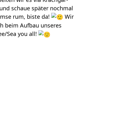
 - und schaue spä­ter noch­mal
ommse rum, biste da!
Wir
ch beim Auf­bau unse­res
See/Sea you all!