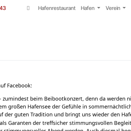
Navi­ga­tion über­sprin­gen
Hafen­re­stau­rant
Hafen
Ver­ein
 43
uf Face­book:
 zumin­dest beim Bei­boot­kon­zert, denn da wer­den ni
em gro­ßen Hafen­see der Gefühle in som­mer­nächt­li­c
uf der guten Tra­di­tion und bringt uns wie­der den H
ls Garan­ten der treff­si­cher stim­mungs­vol­len Begle
ler stim­mungs­vol­ler Abend wer­den. Auch dies­mal begl