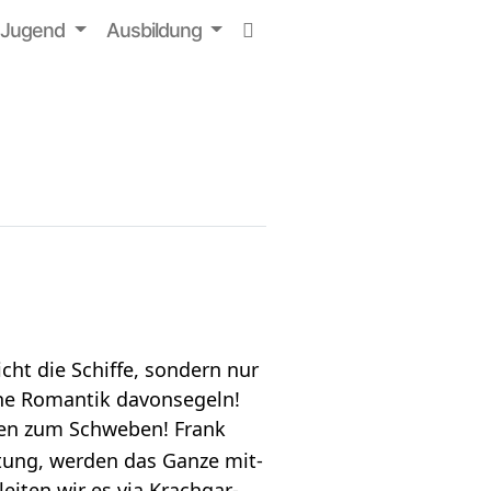
Jugend
Aus­bil­dung
cht die Schiffe, son­dern nur
he Roman­tik davon­se­geln!
afen zum Schwe­ben! Frank
i­tung, wer­den das Ganze mit­
ei­ten wir es via Krach­gar­