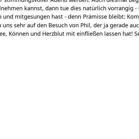
il­neh­men kannst, dann tue dies natür­lich vor­ran­gig
hen und mit­ge­sun­gen hast - denn Prä­misse bleibt: K
uen uns sehr auf den Besuch von Phil, der ja gerade au
dee, Kön­nen und Herz­blut mit ein­flie­ßen las­sen hat! 