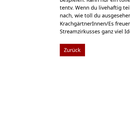
tentv. Wenn du live­haf­tig te
nach, wie toll du aus­ge­se­
Krach­gärt­ne­rIn­nen/Es fre
Stream­zir­kus­ses ganz viel I
Zurück