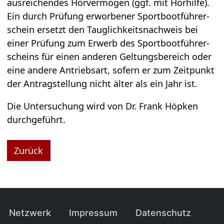
aus­rei­chen­des Hör­ver­mö­gen (ggf. mit Hör­hilfe).
Ein durch Prü­fung erwor­be­ner Sport­boot­füh­rer­
schein ersetzt den Taug­lich­keits­nach­weis bei
einer Prü­fung zum Erwerb des Sport­boot­füh­rer­
scheins für einen ande­ren Gel­tungs­be­reich oder
eine andere Antriebs­art, sofern er zum Zeit­punkt
der Antrag­stel­lung nicht älter als ein Jahr ist.
Die Unter­su­chung wird von Dr. Frank Höp­ken
durch­ge­führt.
Zurück
Navi­ga­tion über­sprin­gen
Netz­werk
Impres­sum
Daten­schutz