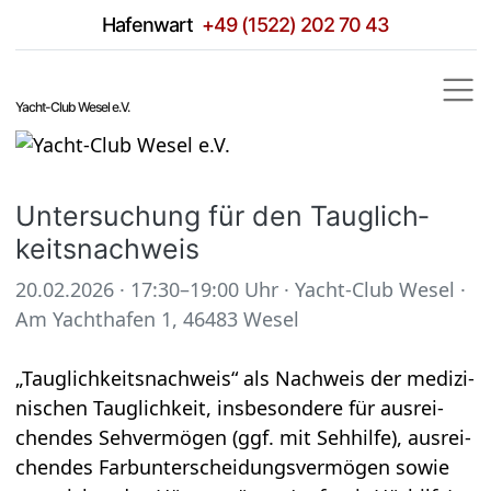
Hafen­wart
+49 (1522) 202 70 43
Yacht-Club Wesel e.V.
Unter­su­chung für den Taug­lich­
keits­nach­weis
20.02.2026 · 17:30–19:00 Uhr
·
Yacht-Club Wesel
·
Am Yacht­ha­fen 1, 46483 Wesel
„Taug­lich­keits­nach­weis“ als Nach­weis der medi­zi­
ni­schen Taug­lich­keit, ins­be­son­dere für aus­rei­
chen­des Seh­ver­mö­gen (ggf. mit Seh­hilfe), aus­rei­
chen­des Farb­un­ter­schei­dungs­ver­mö­gen sowie